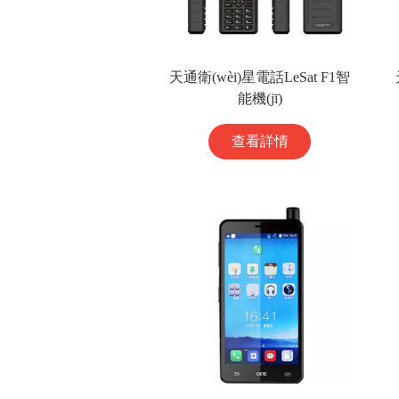
天通衛(wèi)星電話LeSat F1智
能機(jī)
查看詳情