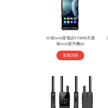
5G衛(wèi)星電話YT8000天通
衛(wèi)星手機(jī)
查看詳情