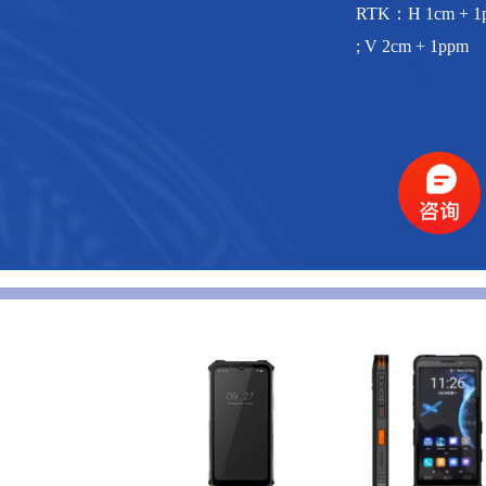
RTK：H 1cm + 1p
; V 2cm + 1ppm